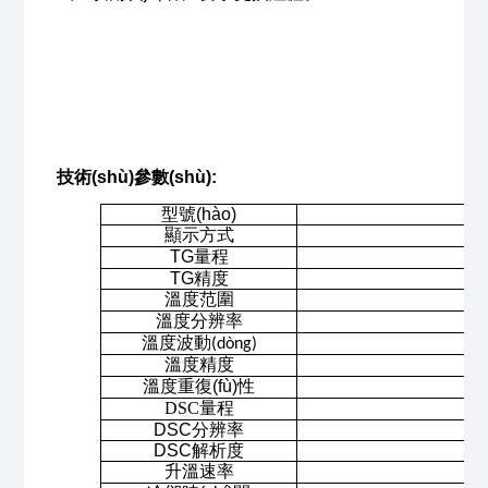
技術(shù)參數(shù):
型號(hào)
顯示方式
24
TG
量程
1
TG
精度
溫度范圍
溫度分辨率
溫度波動(dòng)
溫度精度
溫度重復(fù)性
DSC量程
DSC分辨率
DSC解析度
升溫速率