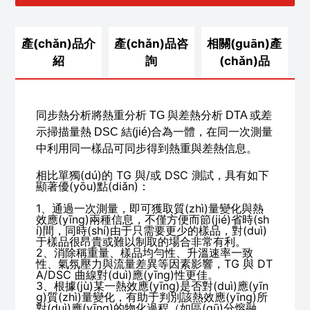
產(chǎn)品介
產(chǎn)品咨
相關(guān)產
紹
詢
(chǎn)品
同步熱分析將熱重分析 TG 與差熱分析 DTA 或差
示掃描量熱 DSC 結(jié)合為一體，在同一次測量
中利用同一樣品可同步得到熱重與差熱信息。
相比單獨(dú)的 TG 與/或 DSC 測試，具有如下
顯著優(yōu)點(diǎn)：
1、通過一次測量，即可獲取質(zhì)量變化與熱
效應(yīng)兩種信息，不僅方便而節(jié)省時(sh
í)間，同時(shí)由于只需要更少的樣品，對(duì)
于樣品很昂貴或難以制取的場合非常有利。
2、消除稱重量、樣品均勻性、升溫速率一致
性、氣氛壓力與流量差異等因素影響，TG 與 DT
A/DSC 曲線對(duì)應(yīng)性更佳。
3、根據(jù)某一熱效應(yīng)是否對(duì)應(yīn
g)質(zhì)量變化，有助于判別該熱效應(yīng)所
對(duì)應(yīng)的物化過程（如區(qū)分熔融