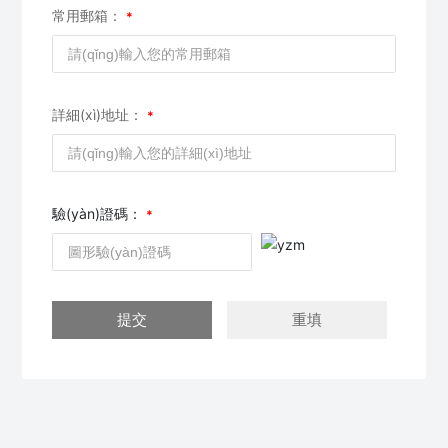
常用郵箱：
詳細(xì)地址：
驗(yàn)證碼：
提交
重填